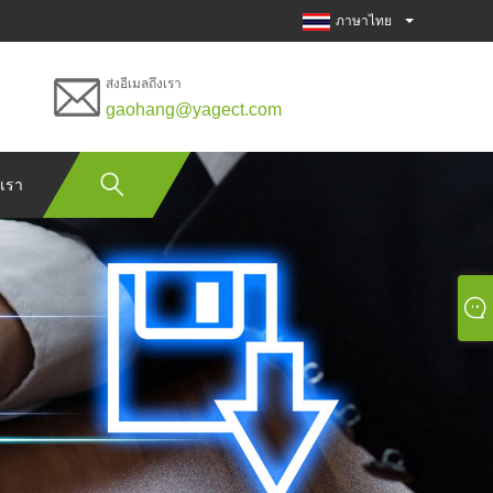
ภาษาไทย
ส่งอีเมลถึงเรา
gaohang@yagect.com
อเรา