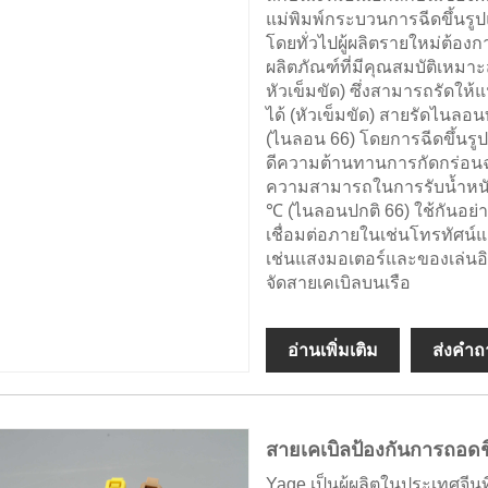
แม่พิมพ์กระบวนการฉีดขึ้นรู
โดยทั่วไปผู้ผลิตรายใหม่ต้
ผลิตภัณฑ์ที่มีคุณสมบัติเหม
หัวเข็มขัด) ซึ่งสามารถรัดให้
ได้ (หัวเข็มขัด) สายรัดไนลอ
(ไนลอน 66) โดยการฉีดขึ้นรู
ดีความต้านทานการกัดกร่อ
ความสามารถในการรับน้ำหนัก
℃ (ไนลอนปกติ 66) ใช้กันอย
เชื่อมต่อภายในเช่นโทรทัศน์
เช่นแสงมอเตอร์และของเล่นอิเ
จัดสายเคเบิลบนเรือ
อ่านเพิ่มเติม
ส่งคำถ
สายเคเบิลป้องกันการถอดชิ้
Yage เป็นผู้ผลิตในประเทศจีน