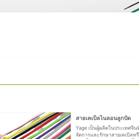
สายเคเบิลไนลอนลูกปัด
Yage เป็นผู้ผลิตในประเทศจีน
จัดการและรักษาสายเคเบิลหร