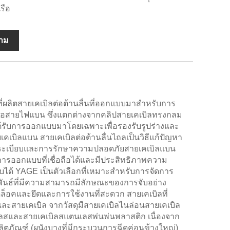
รือ
าม
ที่ผลิตสายเคเบิลต่อต้านลื่นที่ออกแบบมาสำหรับการ
ือสายไฟแบน ซึ่งแตกต่างจากคลิปสายเคเบิลทรงกลม
้ได้รับการออกแบบมาโดยเฉพาะเพื่อรองรับรูปร่างและ
คเบิลแบน สายเคเบิลต่อต้านลื่นไถลเป็นวิธีแก้ปัญหา
จัดระเบียบและการรักษาความปลอดภัยสายเคเบิลแบน
ารออกแบบที่เชื่อถือได้และมีประสิทธิภาพความ
ับได้ YAGE เป็นตัวเลือกที่เหมาะสำหรับการจัดการ
พันธ์ที่มีความสามารถมีลักษณะของการจับอย่าง
ีล็อคและยึดและการใช้งานที่สะดวก สายเคเบิลที่
และสายเคเบิล จากวัสดุมีสายเคเบิลไนล่อนสายเคเบิล
สและสายเคเบิลสแตนเลสพ่นพ่นพลาสติก เนื่องจาก
ิตภัณฑ์ (ผนังบางที่มีกระบวนการฉีดค่อนข้างใหญ่)