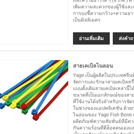
และความยาวใด ๆ (จำกัด ) ต
เพิ่มความสะดวกของผู้ใช้และเ
การบ่งชี้ความกว้าง+ความยาวต
เป็นมิลลิเมตร
อ่านเพิ่มเติม
ส่งคำถ
สายเคเบิลไนลอน
Yage เป็นผู้ผลิตในประเทศจีน
จัดการและรักษาสายเคเบิลหร
แบบดั้งเดิมสายเคเบิลเหล่านี
ขนาดที่เป็นเอกลักษณ์ของสายเ
ที่ใช้งานได้จริงสำหรับการ
ในช่วงของแอปพลิเคชัน ด้วยก
ไนล่อนของ Yage Fish Bone เ
ผลิตภัณฑ์ความสัมพันธ์ที่ม
กันความร้อนที่ดีล็อคตนเองแ