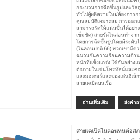
เป็นเอกลักษณ์ของผลิตภัณฑ์ (
กระบวนการฉีดขึ้นรูปและวัสด
ทั่วไปผู้ผลิตรายใหม่ต้องกา
คุณสมบัติเหมาะสม การออกแบบม
สามารถรัดให้แน่นขึ้นได้อย่า
เข็มขัด) สายรัดไนล่อนทำจากว
โดยการฉีดขึ้นรูปโดยมีระดับ
(ไนลอนปกติ 66) พวกเขามีคว
ฉนวนกันความร้อนความต้า
หนักที่แข็งแกร่ง ใช้กันอย่า
ต่อภายในเช่นโทรทัศน์และคอ
แสงมอเตอร์และของเล่นอิเล็กท
สายเคเบิลบนเรือ
อ่านเพิ่มเติม
ส่งคำถ
สายเคเบิลไนลอนทนต่อส