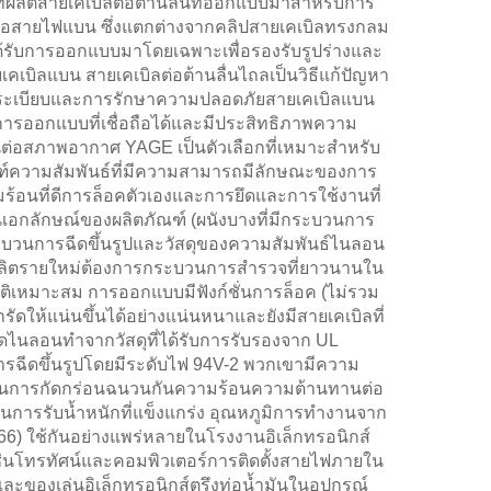
ที่ผลิตสายเคเบิลต่อต้านลื่นที่ออกแบบมาสำหรับการ
ือสายไฟแบน ซึ่งแตกต่างจากคลิปสายเคเบิลทรงกลม
้ได้รับการออกแบบมาโดยเฉพาะเพื่อรองรับรูปร่างและ
คเบิลแบน สายเคเบิลต่อต้านลื่นไถลเป็นวิธีแก้ปัญหา
จัดระเบียบและการรักษาความปลอดภัยสายเคเบิลแบน
ารออกแบบที่เชื่อถือได้และมีประสิทธิภาพความ
ทนต่อสภาพอากาศ YAGE เป็นตัวเลือกที่เหมาะสำหรับ
ฑ์ความสัมพันธ์ที่มีความสามารถมีลักษณะของการ
ร้อนที่ดีการล็อคตัวเองและการยึดและการใช้งานที่
็นเอกลักษณ์ของผลิตภัณฑ์ (ผนังบางที่มีกระบวนการ
ระบวนการฉีดขึ้นรูปและวัสดุของความสัมพันธ์ไนลอน
ปผู้ผลิตรายใหม่ต้องการกระบวนการสำรวจที่ยาวนานใน
ัติเหมาะสม การออกแบบมีฟังก์ชั่นการล็อค (ไม่รวม
รัดให้แน่นขึ้นได้อย่างแน่นหนาและยังมีสายเคเบิลที่
ัดไนลอนทำจากวัสดุที่ได้รับการรับรองจาก UL
รฉีดขึ้นรูปโดยมีระดับไฟ 94V-2 พวกเขามีความ
านการกัดกร่อนฉนวนกันความร้อนความต้านทานต่อ
รรับน้ำหนักที่แข็งแกร่ง อุณหภูมิการทำงานจาก
6) ใช้กันอย่างแพร่หลายในโรงงานอิเล็กทรอนิกส์
่นโทรทัศน์และคอมพิวเตอร์การติดตั้งสายไฟภายใน
ละของเล่นอิเล็กทรอนิกส์ตรึงท่อน้ำมันในอุปกรณ์