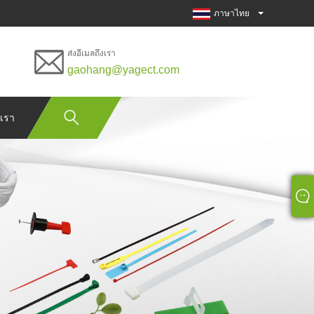
ภาษาไทย
ส่งอีเมลถึงเรา
gaohang@yagect.com
อเรา