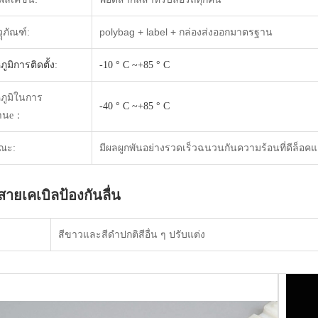
ุุภัณฑ์:
polybag + label + กล่องส่งออกมาตรฐาน
ภูมิการติดตั้ง
:
-10 ° C ~+85 ° C
ภูมิในการ
-40 ° C ~+85 ° C
าน
e：
ษณะ:
มีผลผูกพันอย่างรวดเร็วฉนวนกันความร้อนที่ดีล็อค
กสายเคเบิลป้องกันลื่น
สีขาวและสีดำปกติสีอื่น ๆ ปรับแต่ง