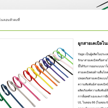
ไนลอนหัวคงที่
ผูกสายเคเบิลไน
Yage เป็นผู้ผลิตในประเ
รักษาสายเคเบิลหรือสาย
นี้ได้รับการออกแบบมาโ
สายเคเบิลต่อต้านลื่นไถ
ปลอดภัยสายเคเบิลแบนใน
ความสัมพันธ์สายเคเบิลป
ผลิตภัณฑ์ความสัมพันธ์
การล็อคตัวเองและการยึ
UL ไนลอน 66 (ไนลอน 66