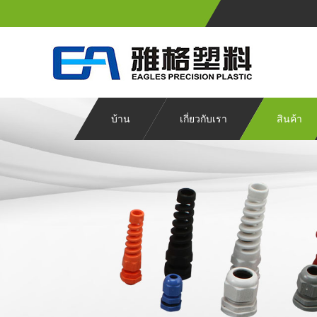
บ้าน
เกี่ยวกับเรา
สินค้า