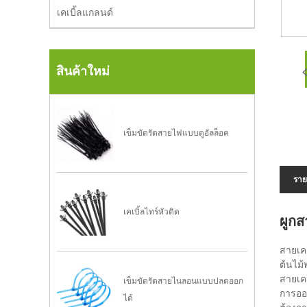
เคเบิ้ลแกลนด์
สินค้าใหม่
เข็มขัดรัดสายไฟแบบดูอัลล็อค
ราย
เคเบิ้ลไทร์หัวติด
ผูกส
สายเคเ
ต้นไม้
สายเค
เข็มขัดรัดสายไนลอนแบบปลดออก
การออก
ได้