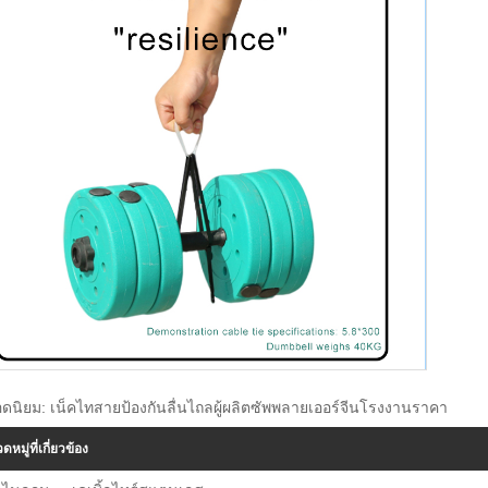
ดนิยม: เน็คไทสายป้องกันลื่นไถลผู้ผลิตซัพพลายเออร์จีนโรงงานราคา
หมู่ที่เกี่ยวข้อง