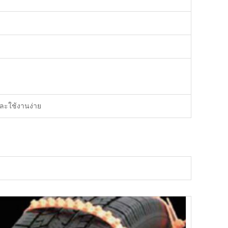
และใช้งานง่าย