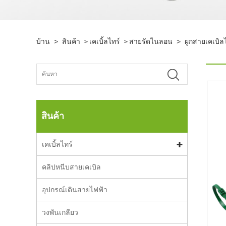
บ้าน
>
สินค้า
เคเบิ้ลไทร์
สายรัดไนลอน
>
ผูกสายเคเบิล
>
>
สินค้า
เคเบิ้ลไทร์
คลิปหนีบสายเคเบิล
อุปกรณ์เดินสายไฟฟ้า
วงพันเกลียว