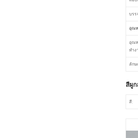
บรรจ
อุณห
อุณห
ทำง
ลัก
สีผู
สี: