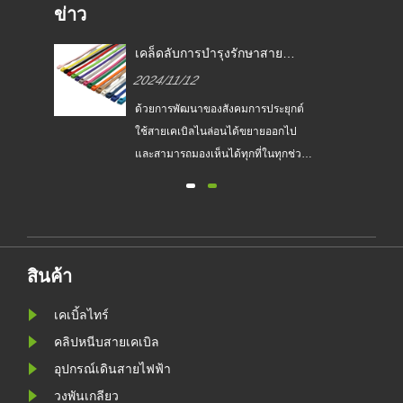
ข่าว
?
เคล็ดลับการบำรุงรักษาสาย
เคเบิลไนล่อน!
2024/11/12
ะ
ด้วยการพัฒนาของสังคมการประยุกต์
น
ใช้สายเคเบิลไนล่อนได้ขยายออกไป
ภาพ
และสามารถมองเห็นได้ทุกที่ในทุกช่วง
นี้
ชีวิต อย่างไรก็ตามได้รับแรงผลักดัน
มัก
จากความสนใจคุณภาพของผลิตภัณฑ์ก็
นดีใน
แตกต่างกันเช่นกัน วิธีการเลือกคุณภาพ
กใน
ดียังคงต้องใช้ดวงตาที่คมชัดของผู้
บริโภค นี่คือเคล็ดลับบางประการ
สินค้า
....
สำหรับคุณฉันหวังว่ามันจะช่วยคุณได้
เคเบิ้ลไทร์
คลิปหนีบสายเคเบิล
อุปกรณ์เดินสายไฟฟ้า
วงพันเกลียว