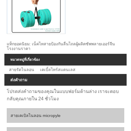
แท็กยอดนิยม: เน็คไทสายป้องกันลื่นไถลผู้ผลิตซัพพลายเออร์จีน
โรงงานราคา
หมวดหมู่ที่เกี่ยวข้อง
สายรัดไนลอน
เคเบิ้ลไทร์สแตนเลส
ส่งคำถาม
โปรดส่งคำถามของคุณในแบบฟอร์มด้านล่าง เราจะตอบ
กลับคุณภายใน 24 ชั่วโมง