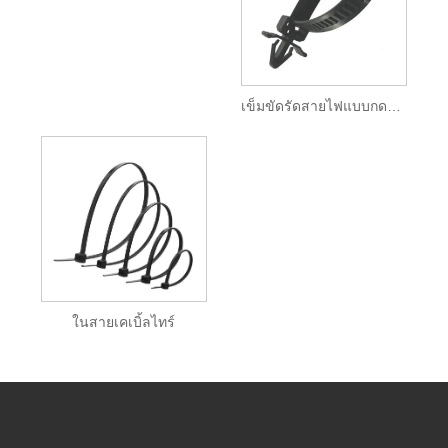
เข็มขัดรัดสายไฟแบบกดปลดได้
ในสายเคเบิ้ลไทร์