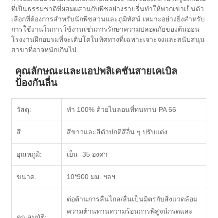
ที่เป็นธรรมชาติที่ผสมผสานกับพืชอย่างราบรื่นทำให้พวกเขาเป็นตัว
เลือกที่ต้องการสำหรับนักพืชสวนและภูมิทัศน์ เหมาะอย่างยิ่งสำหรับ
การใช้งานในการใช้งานเช่นการรักษาความปลอดภัยของต้นอ่อน
โรงงานฝึกอบรมที่จะเติบโตในทิศทางที่เฉพาะเจาะจงและสนับสนุน
สาขาที่อาจหนักเกินไป
คุณลักษณะและแอปพลิเคชันสายเคเบิล
ป้องกันลื่น
วัสดุ:
ทำ 100% ด้วยไนลอนที่ทนทาน PA 66
สี:
สีขาวและสีดำปกติสีอื่น ๆ ปรับแต่ง
อุณหภูมิ:
เย็น -35 องศา
ขนาด:
10*900 มม. ฯลฯ
ต่อต้านการลื่นไถล/ลื่นเป็นมิตรกับสิ่งแวดล้อม
ความต้านทานความร้อนการพิสูจน์กรดและ
คุณสมบัติ: