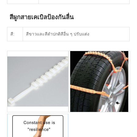
สีผูกสายเคเบิลป้องกันลื่น
สี:
สีขาวและสีดำปกติสีอื่น ๆ ปรับแต่ง