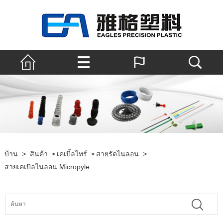
บ้าน
>
สินค้า
เคเบิ้ลไทร์
สายรัดไนลอน
>
>
>
สายเคเบิลไนลอน Micropyle