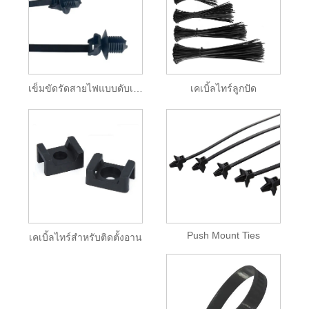
เข็มขัดรัดสายไฟแบบดับเบิ้ลล็อค
เคเบิ้ลไทร์ลูกปัด
Push Mount Ties
เคเบิ้ลไทร์สำหรับติดตั้งอาน