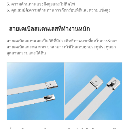
5. ความต้านทานแรงดึงสูงและไม่ติดไฟ
6.
คุณสมบัติ:
ความต้านทานการกัดกร่อนที่ดีและความแข็งสูง
สายเคเบิลสแตนเลสที่ทำงานหนัก
สายเคเบิลสแตนเลสเป็นวิธีที่มีประสิทธิภาพมากที่สุดในการรักษา
สายเคเบิลและท่อ พวกเขาสามารถใช้ในแทบทุกประตูประตูนอก
อุตสาหกรรมและใต้ดิน