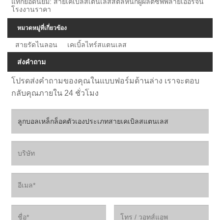
แท็กยอดนิยม: สายเคเบิลสเตนเลสสตีลหนักผู้ผลิตซัพพลายเออร์จีน
โรงงานราคา
หมวดหมู่ที่เกี่ยวข้อง
สายรัดไนลอน
เคเบิ้ลไทร์สแตนเลส
ส่งคำถาม
โปรดส่งคำถามของคุณในแบบฟอร์มด้านล่าง เราจะตอบ
กลับคุณภายใน 24 ชั่วโมง