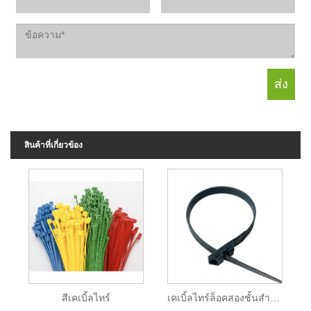
สินค้าที่เกี่ยวข้อง
สีเคเบิ้ลไทร์
เคเบิ้ลไทร์ล็อคสองชั้นสำหรับปราสาทเป่าลม